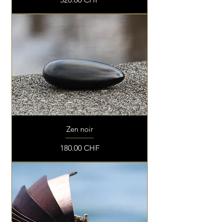
Zen noir
Prix
180.00 CHF